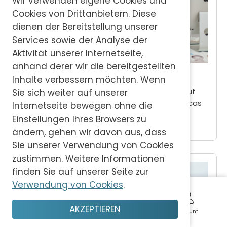
Wir verwenden eigene Cookies und
Cookies von Drittanbietern. Diese
dienen der Bereitstellung unserer
Services sowie der Analyse der
Aktivität unserer Internetseite,
anhand derer wir die bereitgestellten
Medizin & Gesundheit Mallorca
Inhalte verbessern möchten. Wenn
Bleiben Sie gesund und fühlen Sie sich wohl auf
Sie sich weiter auf unserer
Mallorca mit Hilfe des verlässlichen abcMallorcas
Internetseite bewegen ohne die
Guides über Alles, was mit Medizin und
Einstellungen Ihres Browsers zu
Gesundheit zu tun hat.
ändern, gehen wir davon aus, dass
Sie unserer Verwendung von Cookies
zustimmen. Weitere Informationen
finden Sie auf unserer Seite zur
Verwendung von Cookies
.
AKZEPTIEREN
Start
Planen
Sparen
Genießen
Account