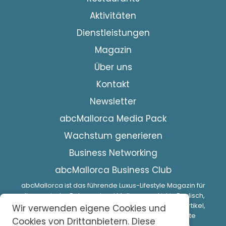
Aktivitäten
Dienstleistungen
Magazin
Über uns
Kontakt
Newsletter
abcMallorca Media Pack
Wachstum generieren
Business Networking
abcMallorca Business Club
abcMallorca ist das führende Luxus-Lifestyle Magazin für
die spanische Baleareninsel Mallorca und ist in Englisch,
Spanisch und Deutsch veröffentlicht. Interessante Artikel,
Wir verwenden eigene Cookies und
Guides, professionelle Besprechungen, fabelhafte
Cookies von Drittanbietern. Diese
Fotoshootings und eine Fülle von Informationen