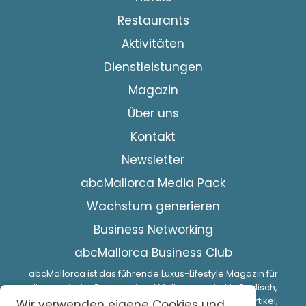
Restaurants
Aktivitäten
Dienstleistungen
Magazin
Über uns
Kontakt
Newsletter
abcMallorca Media Pack
Wachstum generieren
Business Networking
abcMallorca Business Club
abcMallorca ist das führende Luxus-Lifestyle Magazin für
die spanische Baleareninsel Mallorca und ist in Englisch,
Spanisch und Deutsch veröffentlicht. Interessante Artikel,
Wir verwenden eigene Cookies und