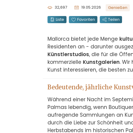
32,697
19.05.2026
Genießen
Liste
Favoriten
Teilen
Mallorca bietet jede Menge 
kultu
Residenten an - darunter ausgez
Künstlerstudios
, die für die Öff
kommerzielle 
Kunstgalerien
. Wir
Kunst interessieren, die besten 
Bedeutende, jährliche Kuns
Während einer Nacht im Septemb
Palmas lebendig, wenn Boutiquen
aufregende Sammlungen an Kunst
durch die Liebe zur Schönheit und
Herbstabends im historischen Pa