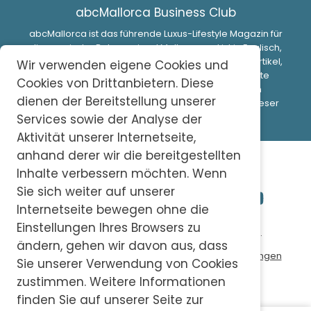
abcMallorca Business Club
abcMallorca ist das führende Luxus-Lifestyle Magazin für
die spanische Baleareninsel Mallorca und ist in Englisch,
Spanisch und Deutsch veröffentlicht. Interessante Artikel,
Wir verwenden eigene Cookies und
Guides, professionelle Besprechungen, fabelhafte
Cookies von Drittanbietern. Diese
Fotoshootings und eine Fülle von Informationen
dienen der Bereitstellung unserer
entwickelt, um zu helfen, leben oder viel Zeit auf dieser
schönen Insel ein Luxus-Lifestyle-Erlebnis.
Services sowie der Analyse der
Aktivität unserer Internetseite,
anhand derer wir die bereitgestellten
Inhalte verbessern möchten. Wenn
Sie sich weiter auf unserer
Internetseite bewegen ohne die
Einstellungen Ihres Browsers zu
© 2026 abc-knowledge S.L. All Rights Reserved.
ändern, gehen wir davon aus, dass
Datenschutzerklärung
Cookies
Nutzungsbedingungen
Sie unserer Verwendung von Cookies
zustimmen. Weitere Informationen
finden Sie auf unserer Seite zur