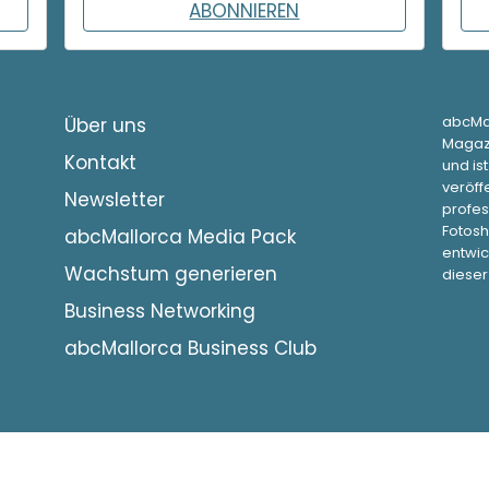
ABONNIEREN
abcMal
Über uns
Magazi
Kontakt
und is
veröffe
Newsletter
profes
Fotosh
abcMallorca Media Pack
entwic
Wachstum generieren
dieser
Business Networking
abcMallorca Business Club