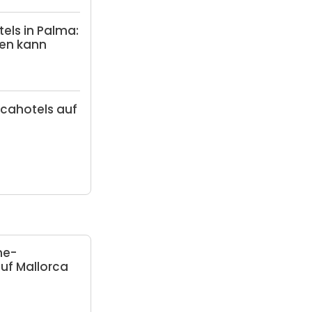
tels in Palma:
en kann
ncahotels auf
6
ne-
uf Mallorca