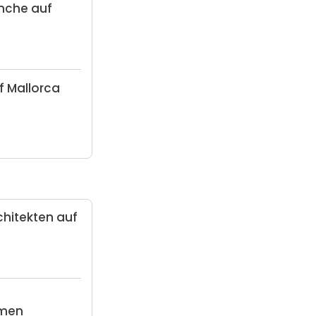
anche auf
f Mallorca
chitekten auf
hmen