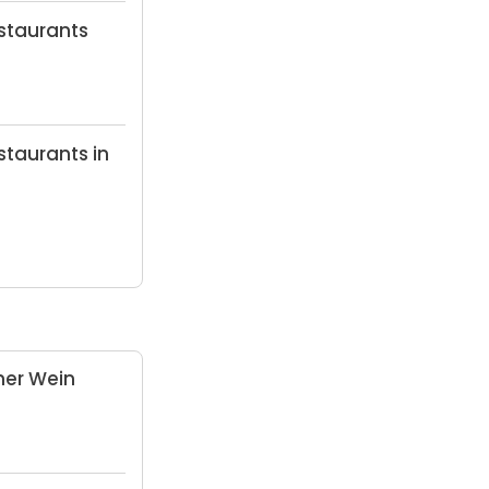
staurants
staurants in
her Wein