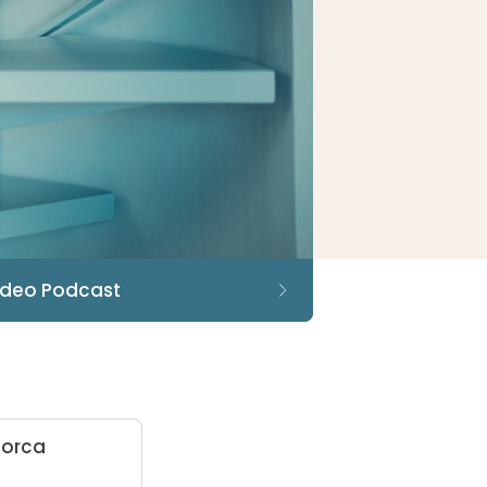
allorca
lorca