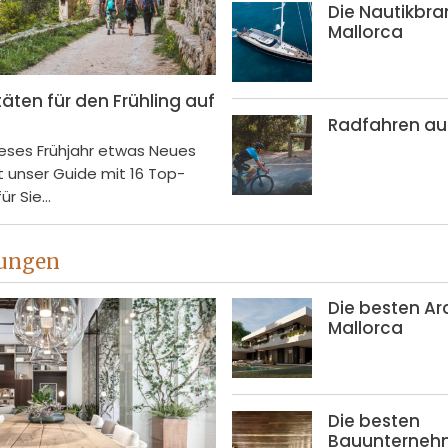
Die Nautikbr
Mallorca
täten für den Frühling auf
Radfahren au
eses Frühjahr etwas Neues
st unser Guide mit 16 Top-
r Sie...
tungen
Die besten Ar
Mallorca
Die besten
Bauunterne