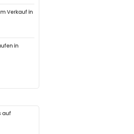
m Verkauf in
ufen in
s auf