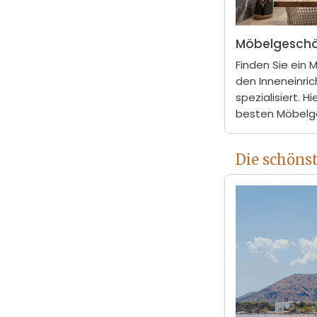
Möbelgeschäf
Finden Sie ein 
den Inneneinric
spezialisiert. H
besten Möbelge
Die schöns